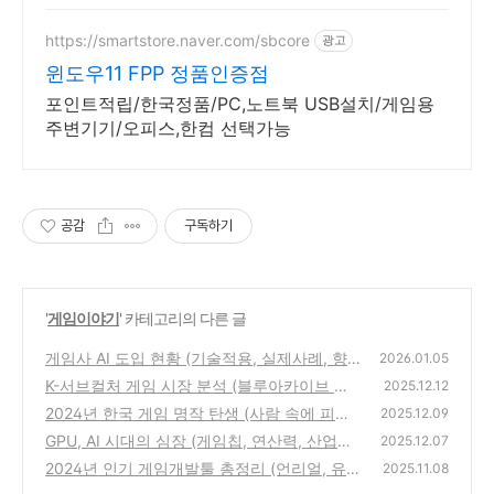
https://smartstore.naver.com/sbcore
광고
윈도우11 FPP 정품인증점
포인트적립/한국정품/PC,노트북 USB설치/게임용
주변기기/오피스,한컴 선택가능
공감
구독하기
'
게임이야기
' 카테고리의 다른 글
게임사 AI 도입 현황 (기술적용, 실제사례, 향
2026.01.05
후계획)
K-서브컬처 게임 시장 분석 (블루아카이브 이
(1)
2025.12.12
후)
2024년 한국 게임 명작 탄생 (사람 속에 피는
(0)
2025.12.09
꽃, 연출, 서사)
GPU, AI 시대의 심장 (게임칩, 연산력, 산업확
(0)
2025.12.07
장)
2024년 인기 게임개발툴 총정리 (언리얼, 유
(0)
2025.11.08
니티, 갓ot)
(0)