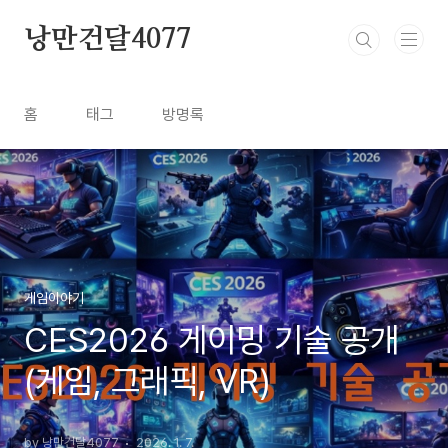
본문 바로가기
낭만건달4077
홈
태그
방명록
게임이야기
CES2026 게이밍 기술 공개
(게임, 그래픽, VR)
by 낭만건달4077
2026. 1. 7.